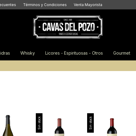
recuentes
Términos y Condiciones
Venta Mayorista
idras
Whisky
Licores - Espirituosas - Otros
Gourmet
Sin stock
Sin stock