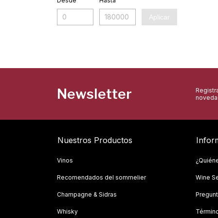
Desde
Hasta
Aplicar
Newsletter
Registra
novedad
Nuestros Productos
Infor
Vinos
¿Quién
Recomendados del sommelier
Wine Se
Champagne & Sidras
Pregunt
Whisky
Término