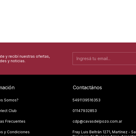
te y recibí nuestras ofertas,
es y noticias.
mación
Contactános
es Somos?
5491139516353
lect Club
01147932853
as Frecuentes
cdp@cavasdelpozo.com.ar
s y Condiciones
Fray Luis Beltrán 1271, Martínez - Sa