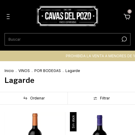
0
PROHIBIDA LA VENTA A MENORES DE 18 AÑ
Inicio
.
VINOS
.
POR BODEGAS
.
Lagarde
Lagarde
Ordenar
Filtrar
Sin stock