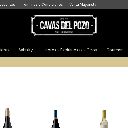
recuentes
Términos y Condiciones
Venta Mayorista
idras
Whisky
Licores - Espirituosas - Otros
Gourmet