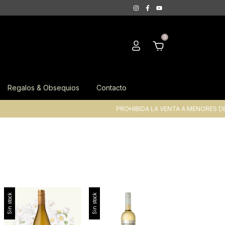
0
Regalos & Obsequios
Contacto
PROHIBIDA LA VENTA A MENORES DE 
Sin stock
Sin stock