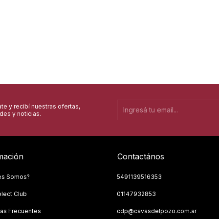
te y recibí nuestras ofertas,
es y noticias.
mación
Contactános
es Somos?
5491139516353
lect Club
01147932853
as Frecuentes
cdp@cavasdelpozo.com.ar