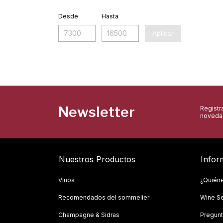
Desde
Hasta
Aplicar
Newsletter
Registra
novedad
Nuestros Productos
Infor
Vinos
¿Quién
Recomendados del sommelier
Wine Se
Champagne & Sidras
Pregunt