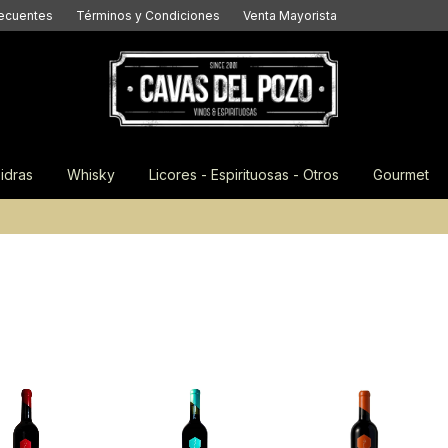
recuentes
Términos y Condiciones
Venta Mayorista
idras
Whisky
Licores - Espirituosas - Otros
Gourmet