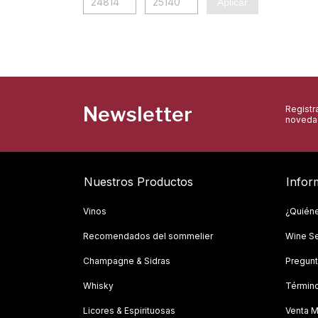
Aplicar
Newsletter
Registra
novedad
Nuestros Productos
Infor
Vinos
¿Quién
Recomendados del sommelier
Wine Se
Champagne & Sidras
Pregunt
Whisky
Término
Licores & Espirituosas
Venta M