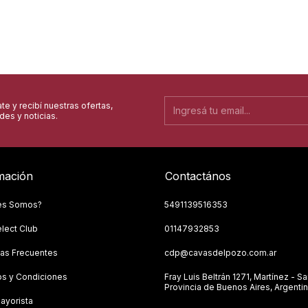
te y recibí nuestras ofertas,
es y noticias.
mación
Contactános
es Somos?
5491139516353
lect Club
01147932853
as Frecuentes
cdp@cavasdelpozo.com.ar
s y Condiciones
Fray Luis Beltrán 1271, Martínez - Sa
Provincia de Buenos Aires, Argentin
ayorista