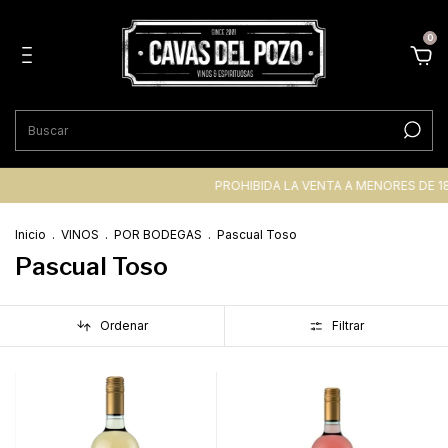
0
PROHIBIDA LA VENTA A MENORES DE 18 AÑO
Inicio
.
VINOS
.
POR BODEGAS
.
Pascual Toso
Pascual Toso
Ordenar
Filtrar