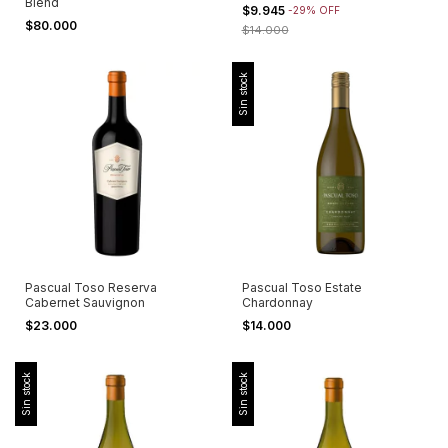
Blend
$9.945
-
29
%
OFF
$80.000
$14.000
Sin stock
Pascual Toso Reserva
Pascual Toso Estate
Cabernet Sauvignon
Chardonnay
$23.000
$14.000
Sin stock
Sin stock