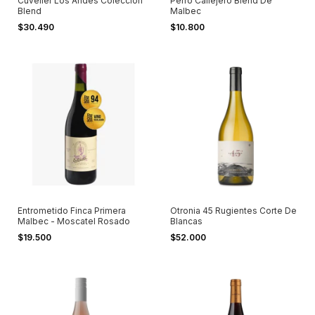
Cuvelier Los Andes Colección
Perro Callejero Blend De
Blend
Malbec
$30.490
$10.800
Entrometido Finca Primera
Otronia 45 Rugientes Corte De
Malbec - Moscatel Rosado
Blancas
$19.500
$52.000