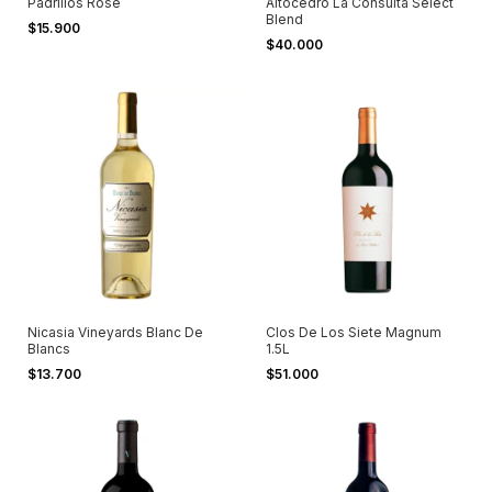
Padrillos Rose
Altocedro La Consulta Select
Blend
$15.900
$40.000
Nicasia Vineyards Blanc De
Clos De Los Siete Magnum
Blancs
1.5L
$13.700
$51.000