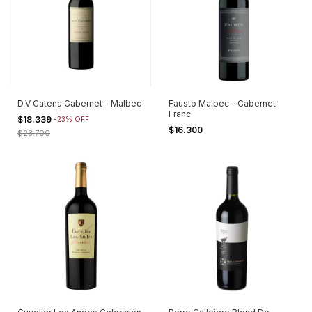
D.V Catena Cabernet - Malbec
Fausto Malbec - Cabernet
Franc
$18.339
-
23
%
OFF
$16.300
$23.700