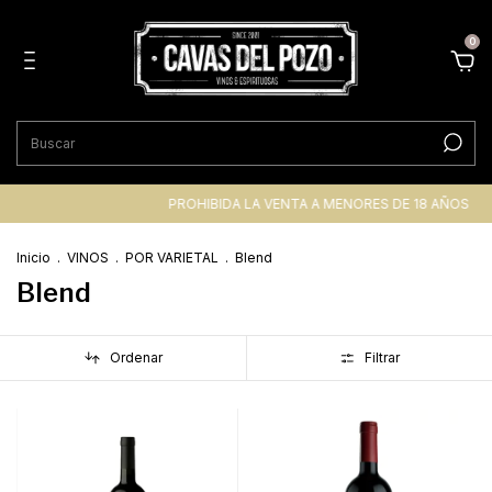
0
PROHIBIDA LA VENTA A MENORES DE 18 AÑOS
ENTR
Inicio
.
VINOS
.
POR VARIETAL
.
Blend
Blend
Ordenar
Filtrar