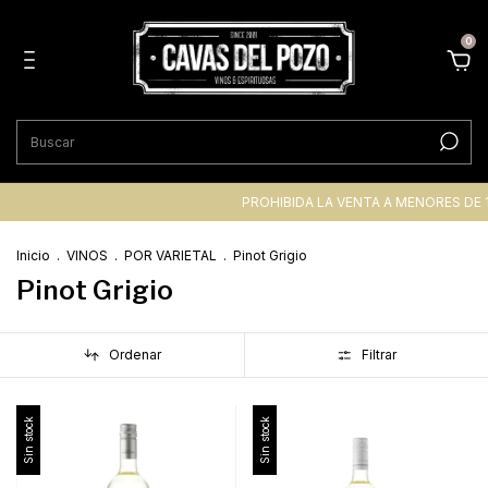
0
PROHIBIDA LA VENTA A MENORES DE 
Inicio
.
VINOS
.
POR VARIETAL
.
Pinot Grigio
Pinot Grigio
Ordenar
Filtrar
Sin stock
Sin stock