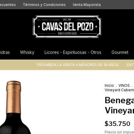
recuentes
Términos y Condiciones
Venta Mayorista
idras
Whisky
Licores - Espirituosas - Otros
Gourmet
PROHIBIDA LA VENTA A MENORES DE 18 AÑOS
ENTREGAS A
Inicio
.
VINOS
.
Vineyard Cabern
Benega
Vineya
$35.750
Precio sin impu