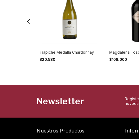
tate Malbec
Trapiche Medalla Chardonnay
Magdalena Toso
$20.580
$108.000
Newsletter
Registra
novedad
Nuestros Productos
Infor