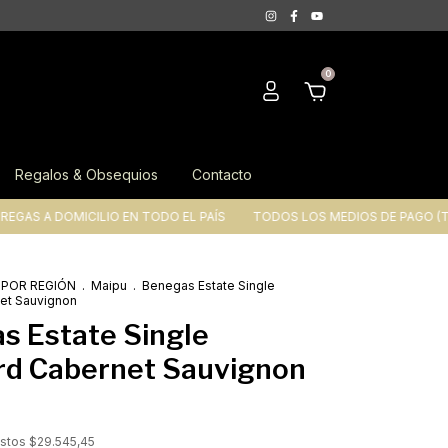
0
Regalos & Obsequios
Contacto
 DOMICILIO EN TODO EL PAÍS
TODOS LOS MEDIOS DE PAGO (TARJETAS
POR REGIÓN
.
Maipu
.
Benegas Estate Single
et Sauvignon
s Estate Single
rd Cabernet Sauvignon
estos
$29.545,45