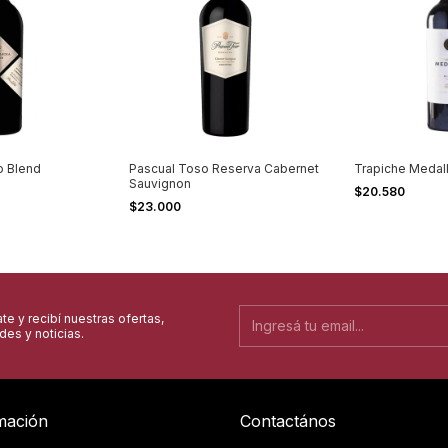
 Blend
Pascual Toso Reserva Cabernet
Trapiche Medal
Sauvignon
$20.580
$23.000
te y recibí nuestras ofertas,
es y noticias.
mación
Contactános