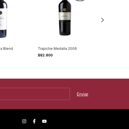
la Blend
Trapiche Medalla 2006
Pascual Toso A
Sauvignon
$82.800
$53.000