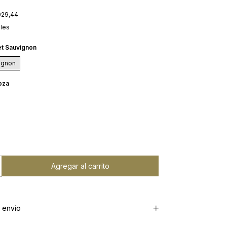
029,44
lles
t Sauvignon
ignon
oza
 envío